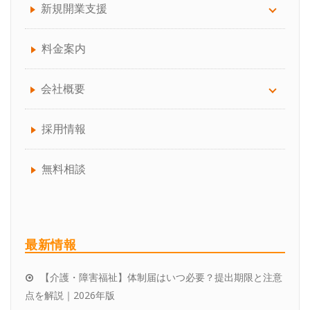
給与計算サポート
訪問介護（介護保険）
放課後等デイ・児童発達支援
新規開業支援
助成金手続き代行
通所介護（デイサービス）
生活介護
介護サービス事業の開業でお困りの方へ
料金案内
人事制度の構築
訪問介護（介護保険、障害福祉サービス）
障害福祉事業の開業でお困りの方へ
会社概要
介護事業者向けBCP作成コンサルティング
就労継続・就労移行支援
介護保険・障害福祉事業所の開業の流れ
会社概要について
採用情報
就業規則の作成、見直し
共同生活援助
失敗しない！「介護サービス事業者指定」の代
代表プロフィール
無料相談
行業者の選び方
企業型確定拠出年金サービス
チームスタッフ紹介
介護職員等処遇改善加算の取得、区分アップ、
アクセス
最新情報
効率的な運用
【介護・障害福祉】体制届はいつ必要？提出期限と注意
お客様の声
点を解説｜2026年版
パートナーをお探しの税理士さんへ