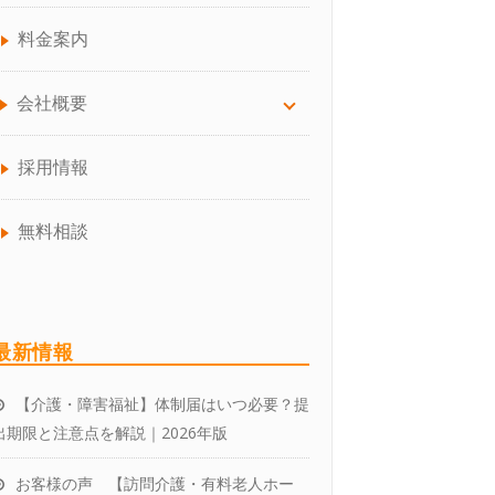
助成金手続き代行
通所介護（デイサービス）
生活介護
介護サービス事業の開業でお困り
料金案内
の方へ
人事制度の構築
訪問介護（介護保険、障害福祉サ
会社概要
ービス）
障害福祉事業の開業でお困りの方
へ
介護事業者向けBCP作成コンサル
会社概要について
採用情報
ティング
就労継続・就労移行支援
介護保険・障害福祉事業所の開業
代表プロフィール
無料相談
の流れ
就業規則の作成、見直し
共同生活援助
チームスタッフ紹介
失敗しない！「介護サービス事業
企業型確定拠出年金サービス
者指定」の代行業者の選び方
アクセス
最新情報
介護職員等処遇改善加算の取得、
区分アップ、効率的な運用
【介護・障害福祉】体制届はいつ必要？提
お客様の声
出期限と注意点を解説｜2026年版
パートナーをお探しの税理士さん
お客様の声 【訪問介護・有料老人ホー
へ