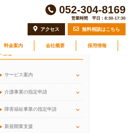
052-304-8169
営業時間 平日：8:30-17:30
アクセス
無料相談はこちら
料金案内
会社概要
採用情報
メニュー
サービス案内
サービス案内について
介護事業の指定申請
労務顧問
訪問看護
障害福祉事業の指定申請
給与計算サポート
訪問介護（介護保険）
放課後等デイ・児童発達支援
新規開業支援