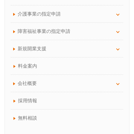
サービス案内について
介護事業の指定申請
労務顧問
訪問看護
障害福祉事業の指定申請
給与計算サポート
訪問介護（介護保険）
放課後等デイ・児童発達支援
新規開業支援
助成金手続き代行
通所介護（デイサービス）
生活介護
介護サービス事業の開業でお困りの方へ
料金案内
人事制度の構築
訪問介護（介護保険、障害福祉サービス）
障害福祉事業の開業でお困りの方へ
会社概要
介護事業者向けBCP作成コンサルティング
就労継続・就労移行支援
介護保険・障害福祉事業所の開業の流れ
会社概要について
採用情報
就業規則の作成、見直し
共同生活援助
失敗しない！「介護サービス事業者指定」の代
代表プロフィール
無料相談
行業者の選び方
企業型確定拠出年金サービス
チームスタッフ紹介