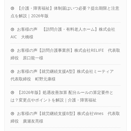
効率的な運用
【介護・障害福祉】体制届はいつ必要？提出期限と注意
お客様の声
点を解説｜2026年版
パートナーをお探しの税理士さんへ
お客様の声 【訪問介護・有料老人ホーム】株式会社
社労士変更をお考えの方へ
AIC 大橋様
お客様の声【訪問介護事業所】株式会社RELIFE 代表取
締役 原口龍一様
お客様の声【就労継続支援A型】株式会社ミーティア
代表取締役 町野元康様
【2026年版】処遇改善加算 配分ルールの算定要件と
は？変更点やポイントを解説｜介護・障害福祉
お客様の声【就労継続支援B型】株式会社Vines 代表取
締役 廣瀬友亮様