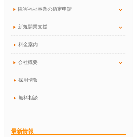
労務顧問
訪問看護
障害福祉事業の指定申請
給与計算サポート
訪問介護（介護保険）
放課後等デイ・児童発達支援
新規開業支援
助成金手続き代行
通所介護（デイサービス）
生活介護
介護サービス事業の開業でお困りの方へ
料金案内
人事制度の構築
訪問介護（介護保険、障害福祉サービス）
障害福祉事業の開業でお困りの方へ
会社概要
介護事業者向けBCP作成コンサルティング
就労継続・就労移行支援
介護保険・障害福祉事業所の開業の流れ
会社概要について
採用情報
就業規則の作成、見直し
共同生活援助
失敗しない！「介護サービス事業者指定」の代
代表プロフィール
無料相談
行業者の選び方
企業型確定拠出年金サービス
チームスタッフ紹介
介護職員等処遇改善加算の取得、区分アップ、
アクセス
最新情報