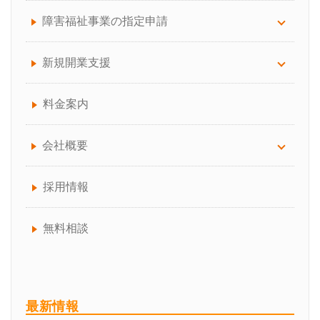
労務顧問
訪問看護
障害福祉事業の指定申請
給与計算サポート
訪問介護（介護保険）
放課後等デイ・児童発達支援
新規開業支援
助成金手続き代行
通所介護（デイサービス）
生活介護
介護サービス事業の開業でお困りの方へ
料金案内
人事制度の構築
訪問介護（介護保険、障害福祉サービス）
障害福祉事業の開業でお困りの方へ
会社概要
介護事業者向けBCP作成コンサルティング
就労継続・就労移行支援
介護保険・障害福祉事業所の開業の流れ
会社概要について
採用情報
就業規則の作成、見直し
共同生活援助
失敗しない！「介護サービス事業者指定」の代
代表プロフィール
無料相談
行業者の選び方
企業型確定拠出年金サービス
チームスタッフ紹介
介護職員等処遇改善加算の取得、区分アップ、
アクセス
最新情報