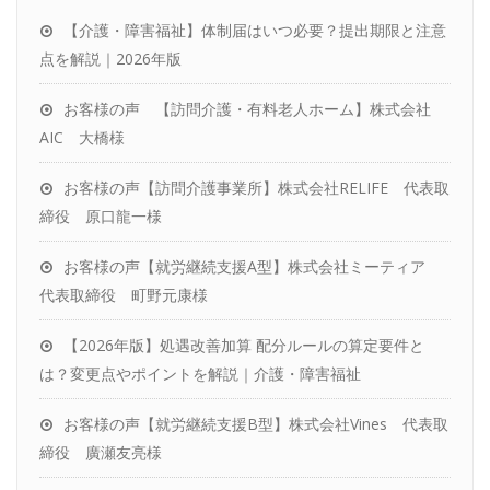
効率的な運用
【介護・障害福祉】体制届はいつ必要？提出期限と注意
お客様の声
点を解説｜2026年版
パートナーをお探しの税理士さんへ
お客様の声 【訪問介護・有料老人ホーム】株式会社
社労士変更をお考えの方へ
AIC 大橋様
お客様の声【訪問介護事業所】株式会社RELIFE 代表取
締役 原口龍一様
お客様の声【就労継続支援A型】株式会社ミーティア
代表取締役 町野元康様
【2026年版】処遇改善加算 配分ルールの算定要件と
は？変更点やポイントを解説｜介護・障害福祉
お客様の声【就労継続支援B型】株式会社Vines 代表取
締役 廣瀬友亮様