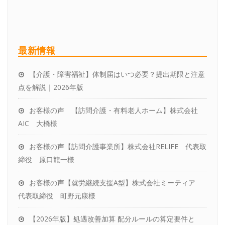
行業者の選び方
企業型確定拠出年金サービス
チームスタッフ紹介
介護職員等処遇改善加算の取得、区分アップ、
アクセス
最新情報
効率的な運用
【介護・障害福祉】体制届はいつ必要？提出期限と注意
お客様の声
点を解説｜2026年版
パートナーをお探しの税理士さんへ
お客様の声 【訪問介護・有料老人ホーム】株式会社
社労士変更をお考えの方へ
AIC 大橋様
お客様の声【訪問介護事業所】株式会社RELIFE 代表取
締役 原口龍一様
お客様の声【就労継続支援A型】株式会社ミーティア
代表取締役 町野元康様
【2026年版】処遇改善加算 配分ルールの算定要件と