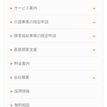
サービス案内
サービス案内について
介護事業の指定申請
労務顧問
訪問看護
障害福祉事業の指定申請
給与計算サポート
訪問介護（介護保険）
放課後等デイ・児童発達支援
新規開業支援
助成金手続き代行
通所介護（デイサービス）
生活介護
介護サービス事業の開業でお困りの方へ
料金案内
人事制度の構築
訪問介護（介護保険、障害福祉サービス）
障害福祉事業の開業でお困りの方へ
会社概要
介護事業者向けBCP作成コンサルティング
就労継続・就労移行支援
介護保険・障害福祉事業所の開業の流れ
会社概要について
採用情報
就業規則の作成、見直し
共同生活援助
失敗しない！「介護サービス事業者指定」の代
代表プロフィール
無料相談