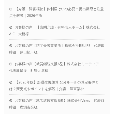
効率的な運用
【介護・障害福祉】体制届はいつ必要？提出期限と注意
お客様の声
点を解説｜2026年版
パートナーをお探しの税理士さんへ
お客様の声 【訪問介護・有料老人ホーム】株式会社
社労士変更をお考えの方へ
AIC 大橋様
お客様の声【訪問介護事業所】株式会社RELIFE 代表取
締役 原口龍一様
お客様の声【就労継続支援A型】株式会社ミーティア
代表取締役 町野元康様
【2026年版】処遇改善加算 配分ルールの算定要件と
は？変更点やポイントを解説｜介護・障害福祉
お客様の声【就労継続支援B型】株式会社Vines 代表取
締役 廣瀬友亮様