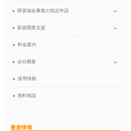
労務顧問
訪問看護
障害福祉事業の指定申請
給与計算サポート
訪問介護（介護保険）
放課後等デイ・児童発達支援
新規開業支援
助成金手続き代行
通所介護（デイサービス）
生活介護
介護サービス事業の開業でお困りの方へ
料金案内
人事制度の構築
訪問介護（介護保険、障害福祉サービス）
障害福祉事業の開業でお困りの方へ
会社概要
介護事業者向けBCP作成コンサルティング
就労継続・就労移行支援
介護保険・障害福祉事業所の開業の流れ
会社概要について
採用情報
就業規則の作成、見直し
共同生活援助
失敗しない！「介護サービス事業者指定」の代
代表プロフィール
無料相談
行業者の選び方
企業型確定拠出年金サービス
チームスタッフ紹介
介護職員等処遇改善加算の取得、区分アップ、
アクセス
最新情報