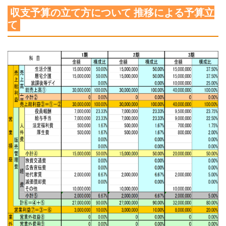
収支予算の立て方について 推移による予算立
て