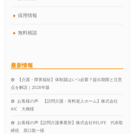
介護事業者向けBCP作成コンサルティング
就労継続・就労移行支援
介護保険・障害福祉事業所の開業の流れ
会社概要について
採用情報
就業規則の作成、見直し
共同生活援助
失敗しない！「介護サービス事業者指定」の
代表プロフィール
無料相談
代行業者の選び方
企業型確定拠出年金サービス
チームスタッフ紹介
介護職員等処遇改善加算の取得、区分アッ
アクセス
最新情報
プ、効率的な運用
【介護・障害福祉】体制届はいつ必要？提出期限と注意
お客様の声
点を解説｜2026年版
パートナーをお探しの税理士さんへ
お客様の声 【訪問介護・有料老人ホーム】株式会社
社労士変更をお考えの方へ
AIC 大橋様
お客様の声【訪問介護事業所】株式会社RELIFE 代表取
締役 原口龍一様