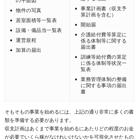
の平面図
事業計画書（収支予
物件の写真
算計画を含む）
居室面積等一覧表
開始届
設備・備品当一覧表
介護給付費等算定に
運営規程
係る体制等に関する
届出書
加算の届出
訓練等給付費の算定
に係る体制等状況一
覧表
業務管理体制の整備
に関する事項の届出
書
そもそもの事業を始めるには、上記の通り非常に多くの書
類を準備する必要があります。
収支計画はあくまで事業を始めるにあたりどの程度のお金
が必要でいくら稼がなけれいけないかを可視化させたもの