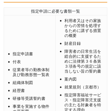
指定申請に必要な書類一覧
利用者又はその家族
からの苦情を処理す
るために講ずる措置
の概要
財産目録
障害者の日常生活を
指定申請書
総合的に支援するた
めに法律第３６条第
付表
３項各号の規定に該
従業者等の勤務体制
当しない旨の誓約書
及び勤務形態一覧表
案内図
組織体制図
就業規則（京都市）
経歴書
指定障害福祉サービ
研修等受講誓約書
ス・指定障害児支援
の主たる対象者を特
事業を実施する物件
定する理由