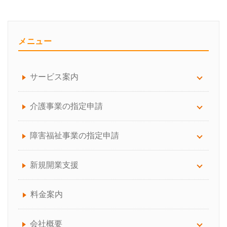
メニュー
サービス案内
サービス案内について
介護事業の指定申請
労務顧問
訪問看護
障害福祉事業の指定申請
給与計算サポート
訪問介護（介護保険）
放課後等デイ・児童発達支援
新規開業支援
助成金手続き代行
通所介護（デイサービス）
生活介護
介護サービス事業の開業でお困りの方へ
料金案内
人事制度の構築
訪問介護（介護保険、障害福祉サービス）
障害福祉事業の開業でお困りの方へ
会社概要