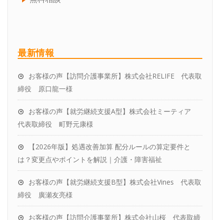
行業者の選び方
企業型確定拠出年金サービス
チームスタッフ紹介
介護職員等処遇改善加算の取得、区分アップ、
アクセス
最新情報
効率的な運用
お客様の声【訪問介護事業所】株式会社RELIFE 代表取
お客様の声
締役 原口龍一様
パートナーをお探しの税理士さんへ
お客様の声【就労継続支援A型】株式会社ミーティア
社労士変更をお考えの方へ
代表取締役 町野元康様
【2026年版】処遇改善加算 配分ルールの算定要件と
は？変更点やポイントを解説｜介護・障害福祉
お客様の声【就労継続支援B型】株式会社Vines 代表取
締役 廣瀬友亮様
お客様の声【訪問介護事業所】株式会社山桜 代表取締