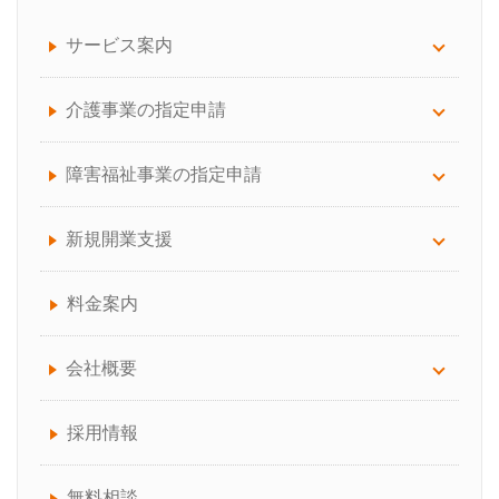
サービス案内
サービス案内について
介護事業の指定申請
労務顧問
訪問看護
障害福祉事業の指定申請
給与計算サポート
訪問介護（介護保険）
放課後等デイ・児童発達支援
新規開業支援
助成金手続き代行
通所介護（デイサービス）
生活介護
介護サービス事業の開業でお困りの方へ
料金案内
人事制度の構築
訪問介護（介護保険、障害福祉サービス）
障害福祉事業の開業でお困りの方へ
会社概要
介護事業者向けBCP作成コンサルティング
就労継続・就労移行支援
介護保険・障害福祉事業所の開業の流れ
会社概要について
採用情報
就業規則の作成、見直し
共同生活援助
失敗しない！「介護サービス事業者指定」の代
代表プロフィール
無料相談